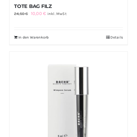
TOTE BAG FILZ
Ursprünglicher
Aktueller
10,00
€
24,50
€
inkl. MwSt
Preis
Preis
war:
ist:
In den Warenkorb
Details
24,50 €
10,00 €.