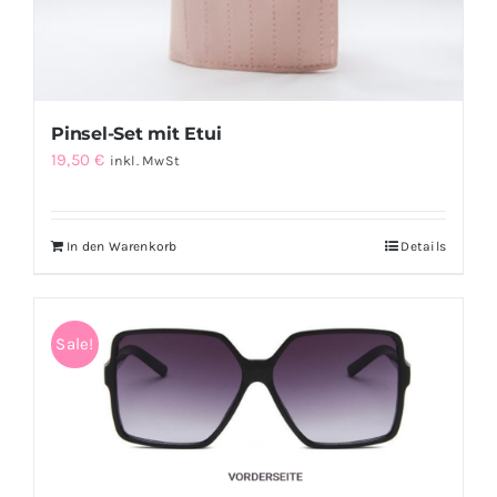
werden
Pinsel-Set mit Etui
19,50
€
inkl. MwSt
In den Warenkorb
Details
Sale!