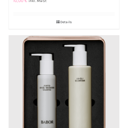
10,00
€
inkl. MwSt
Details