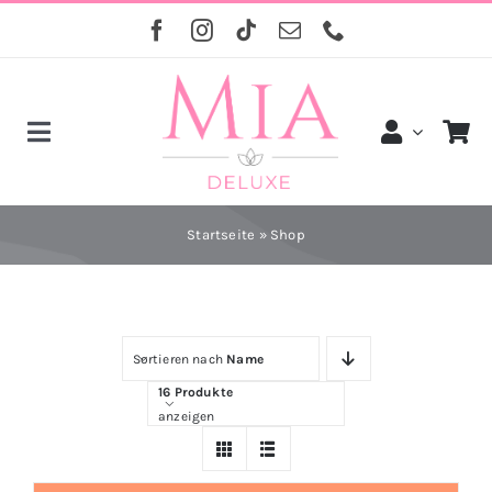
Skip
to
content
Toggle
Navigation
Startseite
»
Shop
Startseite
Shop
Sortieren nach
Name
Kontakt
16 Produkte
anzeigen
Über uns