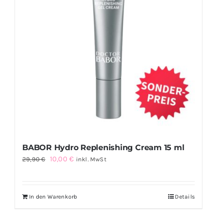
BABOR Hydro Replenishing Cream 15 ml
Ursprünglicher
Aktueller
10,00
€
29,90
€
inkl. MwSt
Preis
Preis
war:
ist:
In den Warenkorb
Details
29,90 €
10,00 €.