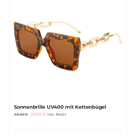
Sonnenbrille UV400 mit Kettenbügel
Ursprünglicher
Aktueller
10,00
€
24,50
€
inkl. MwSt
Preis
Preis
war:
ist: