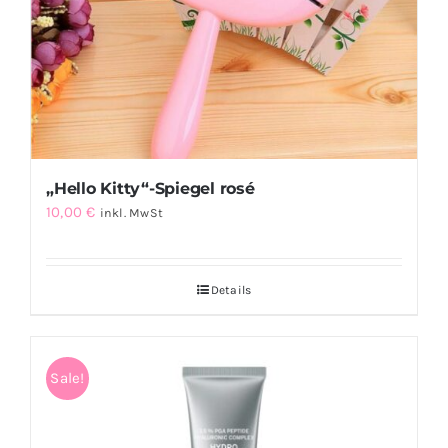
„Hello Kitty“-Spiegel rosé
10,00
€
inkl. MwSt
Details
Sale!