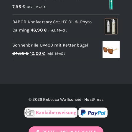
7,95
€
inkl. MwSt
BABOR Anniversary Set HY-ÖL & Phyto
Calming
46,90
€
inkl. MwSt
Sonnenbrille UV400 mit Kettenbügel
Ursprünglicher
Aktueller
24,50
€
10,00
€
inkl. MwSt
Preis
Preis
war:
ist:
24,50 €
10,00 €.
© 2026 Rebecca Wallscheid ·
HostPress
BESTELLUNG WIDERRUFEN