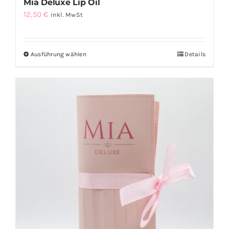
Mia Deluxe Lip Oil
12,50
€
inkl. MwSt
Ausführung wählen
Details
Dieses
Produkt
weist
mehrere
Varianten
auf.
Die
Optionen
können
auf
der
Produktseite
gewählt