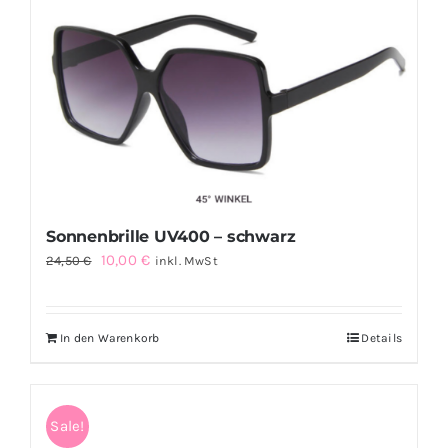
Sonnenbrille UV400 – schwarz
Ursprünglicher
Aktueller
10,00
€
24,50
€
inkl. MwSt
Preis
Preis
war:
ist:
In den Warenkorb
Details
24,50 €
10,00 €.
Sale!