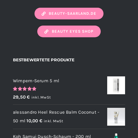
BEAUTY-SAARLAND.DE
BEAUTY EYES SHOP
BESTBEWERTETE PRODUKTE
Wimpern-Serum 5 ml
Bewertet
29,50
€
inkl. MwSt
mit
5.00
von
5
alessandro Heel Rescue Balm Coconut -
50 ml
10,00
€
inkl. MwSt
Koh Samui Dusch-Schaum - 200 ml