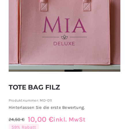
Suche
nach:
TOTE BAG FILZ
Produktnummer:
MD-011
Hinterlassen Sie die erste Bewertung.
10,00
€
inkl. MwSt
24,50
€
Ursprünglicher
Aktueller
59% Rabatt