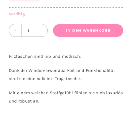
Preis
Preis
war:
ist:
Vorrätig
24,50 €
10,00 €.
IN DEN WARENKORB
TOTE
BAG
FILZ
Filztaschen sind hip und modisch.
Menge
Dank der Wiederverwendbarkeit und Funktionalität
sind sie eine beliebte Tragetasche.
Mit einem weichen Stoffgefühl fühlen sie sich luxuriös
und robust an.