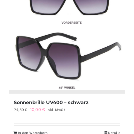
Sonnenbrille UV400 – schwarz
Ursprünglicher
Aktueller
10,00
€
24,50
€
inkl. MwSt
Preis
Preis
war:
ist:
In den Warenkorb
Details