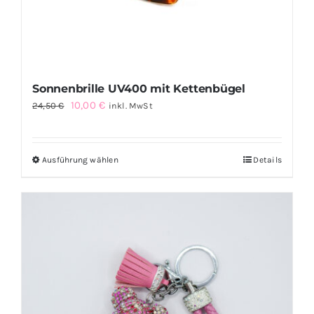
Sonnenbrille UV400 mit Kettenbügel
Ursprünglicher
Aktueller
10,00
€
24,50
€
inkl. MwSt
Preis
Preis
war:
ist:
Ausführung wählen
Details
Dieses
24,50 €
10,00 €.
Produkt
weist
mehrere
Varianten
auf.
Die
Optionen