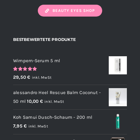
BEAUTY EYES SHOP
BESTBEWERTETE PRODUKTE
Wimpern-Serum 5 ml
Bewertet
29,50
€
inkl. MwSt
mit
5.00
von
5
alessandro Heel Rescue Balm Coconut -
50 ml
10,00
€
inkl. MwSt
Koh Samui Dusch-Schaum - 200 ml
7,95
€
inkl. MwSt