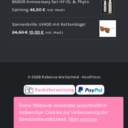
BABOR Anniversary Set HY-ÖL & Phyto
Calming
46,90
€
inkl. MwSt
Sonnenbrille UV400 mit Kettenbügel
Ursprünglicher
Aktueller
24,50
€
10,00
€
inkl. MwSt
Preis
Preis
war:
ist:
24,50 €
10,00 €.
© 2026 Rebecca Wallscheid ·
HostPress
Diese Webseite verwendet ausschließlich
BESTELLUNG WIDERRUFEN
notwendige Cookies zur Verbesserung der
Benutzerfreundlichkeit.
Mehr erfahren