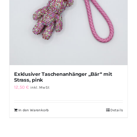
können
auf
der
Produktseite
gewählt
werden
Exklusiver Taschenanhänger „Bär“ mit
Strass, pink
12,50
€
inkl. MwSt
In den Warenkorb
Details