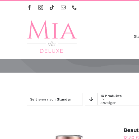
Skip
to
content
St
16 Produkte
Sortieren nach
Standardreihenfolge
anzeigen
Beaut
12,50
€