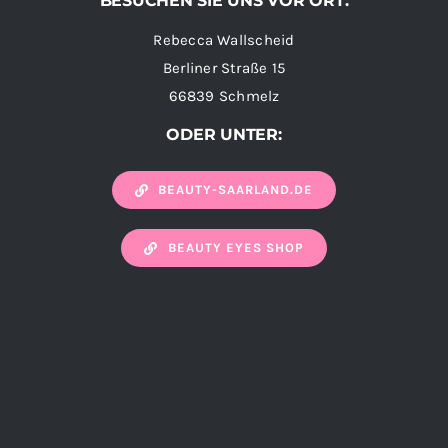
BESUCHEN SIE UNS VOR ORT:
Rebecca Wallscheid
Berliner Straße 15
66839 Schmelz
ODER UNTER:
BEAUTY-SAARLAND.DE
BEAUTY EYES SHOP