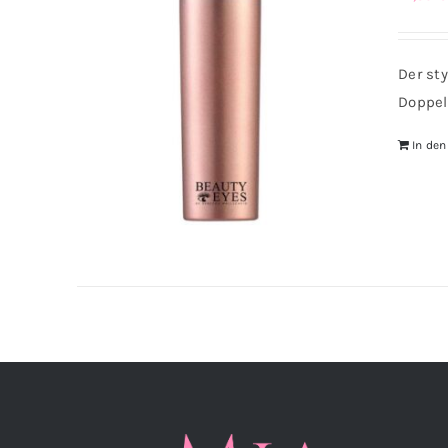
Der st
Doppel
In de