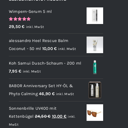
Wimpern-Serum 5 ml
Bewertet
29,50
€
inkl. MwSt
mit
5.00
von
5
alessandro Heel Rescue Balm
Coconut - 50 ml
10,00
€
inkl. MwSt
Koh Samui Dusch-Schaum - 200 ml
7,95
€
inkl. MwSt
BABOR Anniversary Set HY-ÖL &
Phyto Calming
46,90
€
inkl. MwSt
Sonnenbrille UV400 mit
Ursprünglicher
Aktueller
Kettenbügel
24,50
€
10,00
€
inkl.
Preis
Preis
MwSt