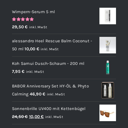
Wimpern-Serum 5 ml
Bewertet
29,50
€
inkl. MwSt
mit
5.00
von
5
alessandro Heel Rescue Balm Coconut -
50 ml
10,00
€
inkl. MwSt
Koh Samui Dusch-Schaum - 200 ml
7,95
€
inkl. MwSt
BABOR Anniversary Set HY-ÖL & Phyto
Calming
46,90
€
inkl. MwSt
Sonnenbrille UV400 mit Kettenbügel
Ursprünglicher
Aktueller
24,50
€
10,00
€
inkl. MwSt
Preis
Preis