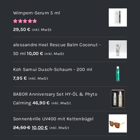
Wimpern-Serum 5 ml
Bewertet
29,50
€
inkl. MwSt
mit
5.00
von
5
alessandro Heel Rescue Balm Coconut -
50 ml
10,00
€
inkl. MwSt
Koh Samui Dusch-Schaum - 200 ml
7,95
€
inkl. MwSt
BABOR Anniversary Set HY-ÖL & Phyto
Calming
46,90
€
inkl. MwSt
Sonnenbrille UV400 mit Kettenbügel
Ursprünglicher
Aktueller
24,50
€
10,00
€
inkl. MwSt
Preis
Preis